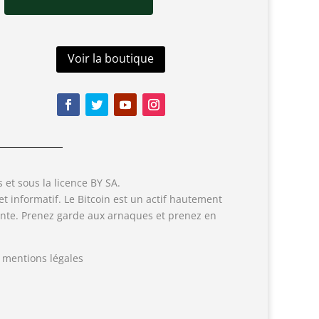
Voir la boutique
et sous la licence BY SA.
t informatif. Le Bitcoin est un actif hautement
tante. Prenez garde aux arnaques et prenez en
 mentions légales