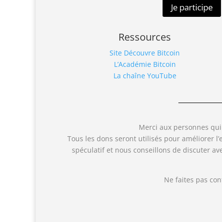
Je participe
Ressources
Site Découvre Bitcoin
L’Académie Bitcoin
La chaîne YouTube
Merci aux personnes qui 
Tous les dons seront utilisés pour améliorer l
spéculatif et nous conseillons de discuter a
Ne faites pas co